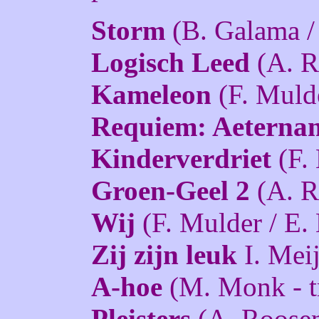
Storm
(B. Galama /
Logisch Leed
(A. R
Kameleon
(F. Mulde
Requiem: Aeterna
Kinderverdriet
(F. 
Groen-Geel 2
(A. R
Wij
(F. Mulder / E.
Zij zijn leuk
I. Meij
A-hoe
(M. Monk - tr
Pleisters
(A. Roose